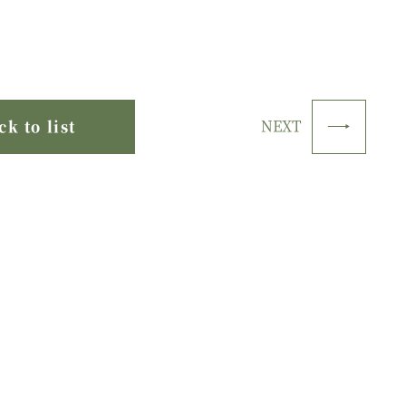
NEXT
ck to list