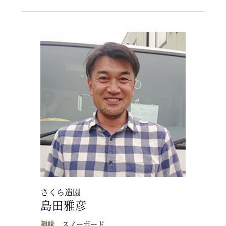
さくら造園
島田雅彦
趣味
スノーボード