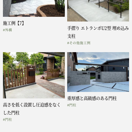
施工例【7】
手摺り エトランポU2型 埋め込み
#外構
支柱
#その他施工例
重厚感と高級感のある門柱
高さを低く設置し圧迫感をなく
#門柱
した門柱
#門柱