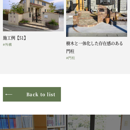
施工例【51】
樹木と一体化した存在感のある
#外構
門柱
#門柱
Back to list