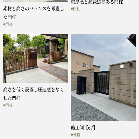
重厚感と高級感のある門柱
素材と高さのバランスを考慮し
#門柱
た門柱
#門柱
高さを低く設置し圧迫感をなく
した門柱
#門柱
施工例【67】
#外構