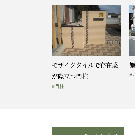
モザイクタイルで存在感
施
#
が際立つ門柱
#門柱