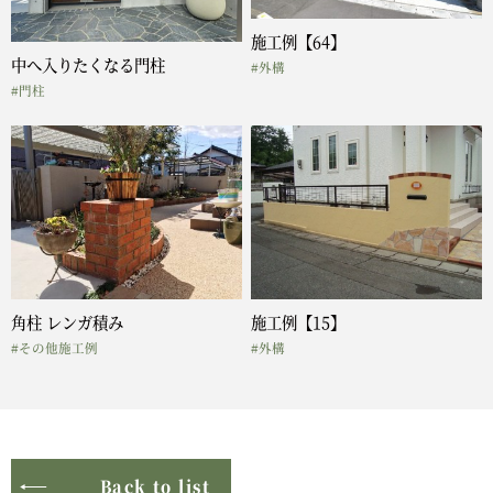
施工例【64】
中へ入りたくなる門柱
#外構
#門柱
角柱 レンガ積み
施工例【15】
#その他施工例
#外構
Back to list