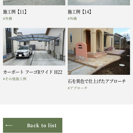
施工例【11】
施工例【14】
#外構
#外構
カーポート フーゴRワイド H22
#その他施工例
石を異色で仕上げたアプローチ
#アプローチ
Back to list