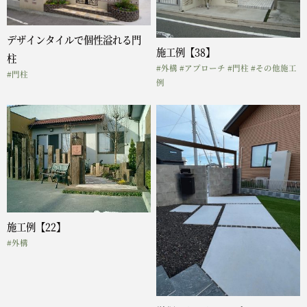
デザインタイルで個性溢れる門
施工例【38】
柱
#外構
#アプローチ
#門柱
#その他施工
#門柱
例
施工例【22】
#外構