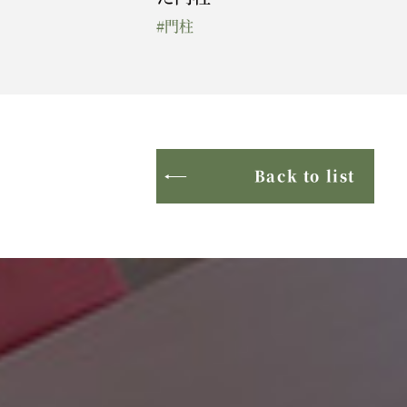
#門柱
Back to list