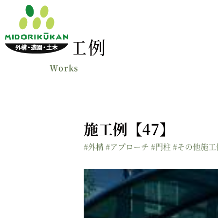
施工例
施工例【47】
#外構
#アプローチ
#門柱
#その他施工