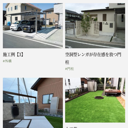
施工例【3】
空洞型レンガが存在感を放つ門
#外構
柱
#門柱