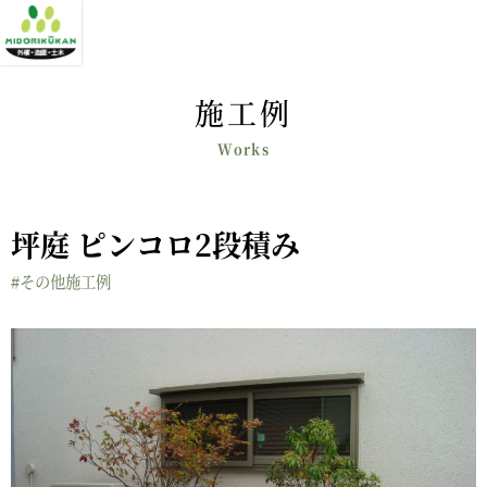
施工例
坪庭 ピンコロ2段積み
#その他施工例