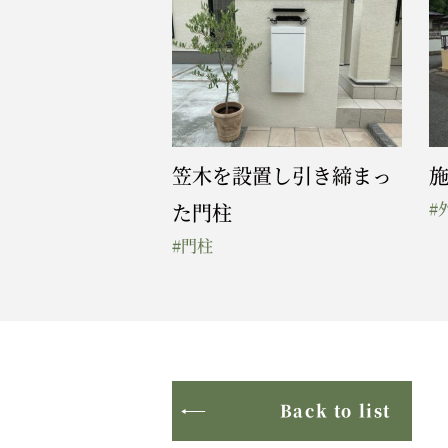
笠木を設置し引き締まっ
施
#
た門柱
#門柱
Back to list