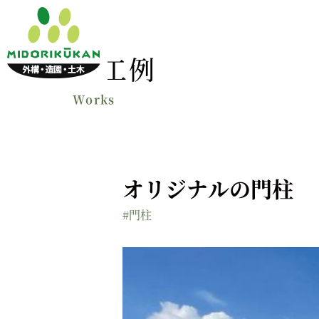
施工例
オリジナルの門柱
#門柱