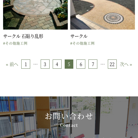
サークル 石貼り乱形
サークル
#その他施工例
#その他施工例
1
3
4
5
6
7
22
« 前へ
…
…
次へ »
お問い合わせ