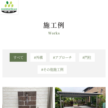
施工例
すべて
#外構
#アプローチ
#門柱
#その他施工例