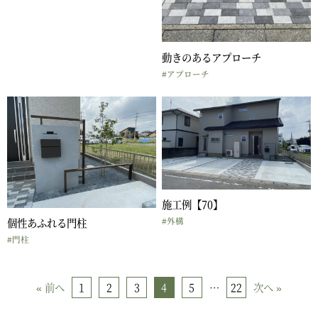
動きのあるアプローチ
#アプローチ
施工例【70】
#外構
個性あふれる門柱
#門柱
1
2
3
4
5
22
« 前へ
…
次へ »