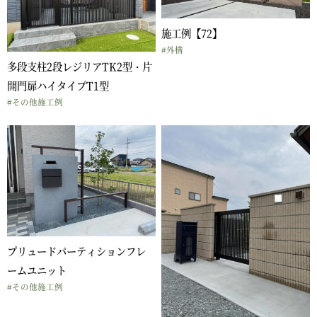
施工例【72】
#外構
多段支柱2段レジリアTK2型・片
開門扉ハイタイプT1型
#その他施工例
プリュードパーティションフレ
ームユニット
#その他施工例