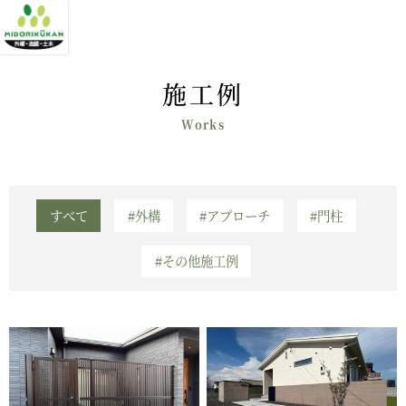
施工例
すべて
#外構
#アプローチ
#門柱
#その他施工例