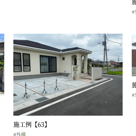
#
#
施工例【63】
#外構