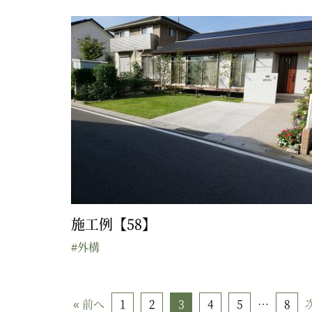
施工例【58】
#外構
« 前へ
1
2
3
4
5
…
8