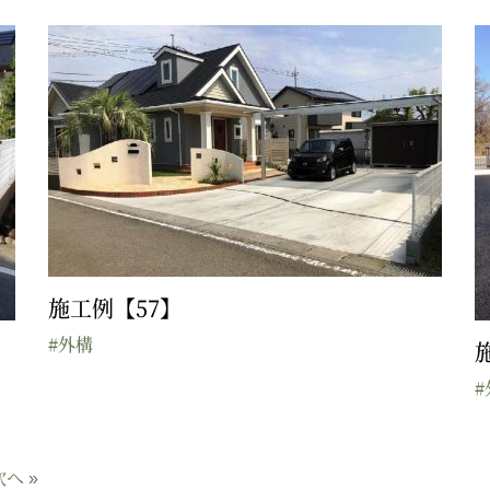
施工例【57】
#外構
#
次へ »