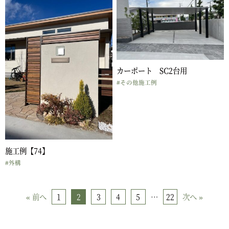
カーポート SC2台用
#その他施工例
施工例【74】
#外構
1
2
3
4
5
22
« 前へ
…
次へ »