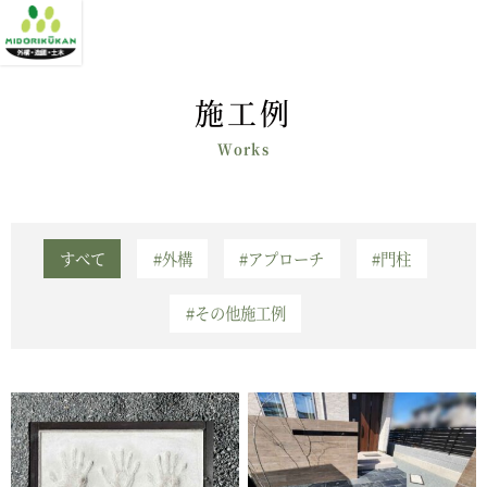
施工例
すべて
#外構
#アプローチ
#門柱
#その他施工例