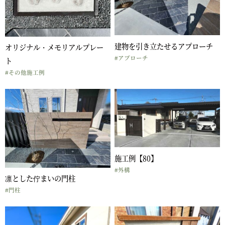
建物を引き立たせるアプローチ
オリジナル・メモリアルプレー
#アプローチ
ト
#その他施工例
施工例【80】
#外構
凛とした佇まいの門柱
#門柱